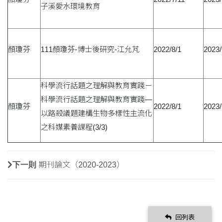
子溪愛水環境教育
顏瓊芬
111顏瓊芬-博士後研究-江允芃
2022/8/1
2023/
科學流行話題之理解與教育實踐－
科學流行話題之理解與教育實踐—
顏瓊芬
2022/8/1
2023/
以路殺議題建構生物多樣性主流化
之科媒素養課程(3/3)
下一則
期刊論文（2020-2023）
回列表