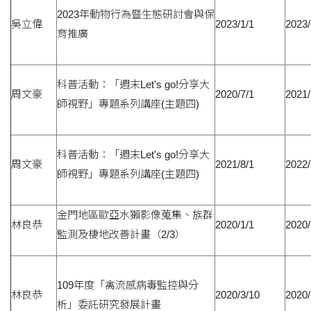
2023年動物行為暨生態研討會與保
吳立偉
2023/1/1
2023/
育推廣
科普活動：「週末Let's go!分享大
周文豪
2020/7/1
2021/
師視野」專題系列講座(主題四)
科普活動：「週末Let's go!分享大
周文豪
2021/8/1
2022/
師視野」專題系列講座(主題四)
金門地區歐亞水獺影像蒐集、族群
林良恭
2020/1/1
2020/
監測及棲地改善計畫（2/3）
109年度「禽流感病毒監控與分
林良恭
2020/3/10
2020/
析」委託研究發展計畫