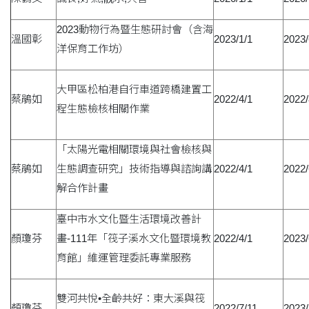
2023動物行為暨生態研討會（含海
溫國彰
2023/1/1
2023/
洋保育工作坊）
大甲區松柏港自行車道跨橋建置工
蔡鵑如
2022/4/1
2022/
程生態檢核相關作業
「太陽光電相關環境與社會檢核與
蔡鵑如
生態調查研究」技術指導與諮詢講
2022/4/1
2022/
解合作計畫
臺中市水文化暨生活環境改善計
顏瓊芬
畫-111年「筏子溪水文化暨環境教
2022/4/1
2023/
育館」維運管理委託專業服務
雙河共悅•全齡共好：東大溪與筏
顏瓊芬
2022/7/11
2023/