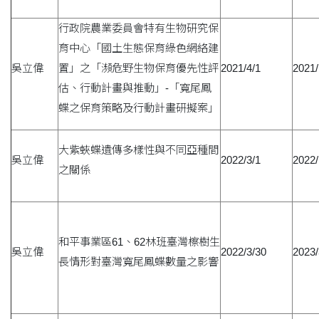
行政院農業委員會特有生物研究保
育中心「國土生態保育綠色網絡建
吳立偉
置」之「瀕危野生物保育優先性評
2021/4/1
2021/
估、行動計畫與推動」-「寬尾鳳
蝶之保育策略及行動計畫研擬案」
大紫蛺蝶遺傳多樣性與不同亞種間
吳立偉
2022/3/1
2022/
之關係
和平事業區61、62林班臺灣檫樹生
吳立偉
2022/3/30
2023/
長情形對臺灣寬尾鳳蝶數量之影響