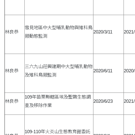
雪見地區中大型哺乳動物與雉科鳥
林良恭
2020/3/11
2021/
類動態監測
三六九山莊興建期中大型哺乳動物
林良恭
2020/6/11
2020/
及雉科鳥類監測
109年苗栗縣轄區埃及聖䴉生態調
林良恭
2020/6/23
2021/
查及移除作業
109-110年火炎山生態教育館委託