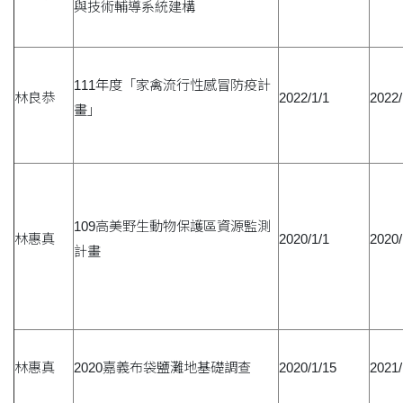
與技術輔導系統建構
111年度「家禽流行性感冒防疫計
林良恭
2022/1/1
2022/
畫」
109高美野生動物保護區資源監測
林惠真
2020/1/1
2020/
計畫
林惠真
2020嘉義布袋鹽灘地基礎調查
2020/1/15
2021/