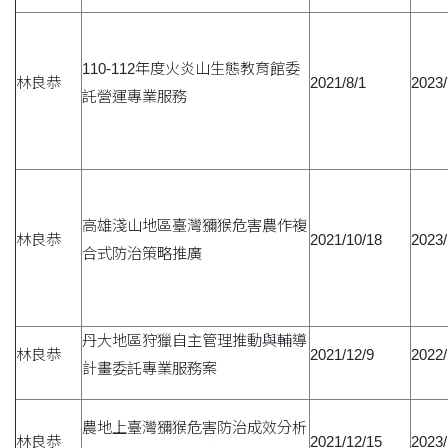
110-112年度火炎山生態教育館委
林良恭
2021/8/1
2023/
託營運專業服務
高雄淺山地區臺灣獼猴危害農作複
林良恭
2021/10/18
2023/
合式防治策略推廣
丹大地區狩獵自主管理推動與輔導
林良恭
2021/12/9
2022/
計畫委託專業服務案
農地上臺灣獼猴危害防治成效分析
林良恭
2021/12/15
2023/