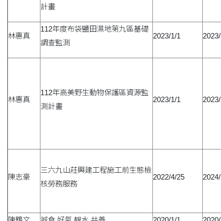
計畫
112年度布袋鹽田濕地第九區基礎
林惠真
2023/1/1
2023/
調查監測
112年高美野生動物保護區資源監
林惠真
2023/1/1
2023/
測計畫
三六九山莊興建工程施工前生態檢
陳志豪
2022/4/25
2024/
核勞務服務
陳鶴文
誠食,好氣,靓水,共善
2020/1/1
2020/