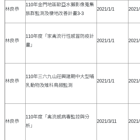
110年金門地區歐亞水獺影像蒐集
林良恭
2021/1/1
2021/
族群監測及棲地改善計畫3-3
110年度「家禽流行性感冒防疫計
林良恭
2021/1/1
2021/
畫」
110年三六九山莊興建期中大型哺
林良恭
2021/1/1
2021/
乳動物及雉科鳥類監測
110年度「禽流感病毒監控與分
林良恭
2021/3/11
2021/
析」