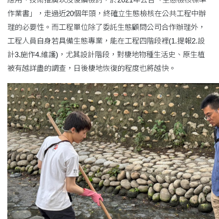
作業書」，走過近20個年頭，終確立生態檢核在公共工程中辦
理的必要性。而工程單位除了委託生態顧問公司合作辦理外，
工程人員自身若具備生態專業，能在工程四階段裡(1.提報2.設
計3.施作4.維護)，尤其設計階段，對棲地物種生活史、原生植
被有越詳盡的調查，日後棲地恢復的程度也將越快。