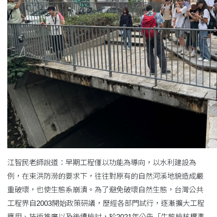
江智民老師說道：早期工程僅以功能為導向，以水利建設為
例，在束洪防澇的要求下，往往對原有的自然河溪地貌造成嚴
重破壞，也使生態系崩潰。為了避免破壞自然生態，台灣公共
工程界自2003開始政策研議，歷經各部門試行，逐漸擴大工程
應用、技術推廣以及後續檢討，於2021年公告「生態檢核標準