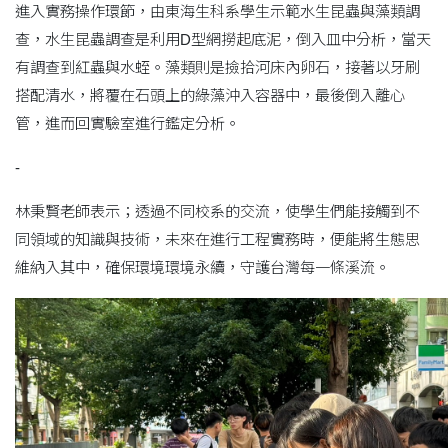
進入實務操作環節，由東海生科系學生示範水生昆蟲與藻類調
查，水生昆蟲調查是利用D型網撈起底泥，倒入皿中分析，當天
有調查到紅蟲與水蛭。藻類則是撿拾河床內卵石，接著以牙刷
搭配清水，將覆在石頭上的綠藻沖入容器中，最後倒入離心
管，進而回實驗室進行鑑定分析。
-
林秉賢老師表示；透過不同校系的交流，使學生們能接觸到不
同領域的知識與技術，未來在進行工程實務時，便能將生態思
維納入其中，確保環境環境永續，守護台灣每一條溪流。