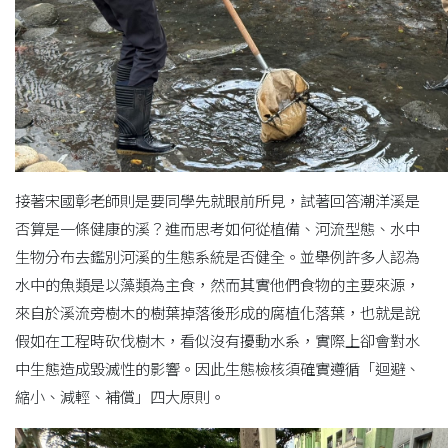
接著宋國彰老師則是要同學先就眼前所見，試著回答潮洋溪是
否算是一條健康的溪？進而思考如何從植備、河流型態、水中
生物分布去鑑別河溪的生態系統是否健全。並舉例許多人認為
水中的魚類是以藻類為主食，然而其實他們食物的主要來源，
來自於溪流旁樹木的樹葉掉落後形成的腐植化落葉，也就是說
假如在工程時砍伐樹木，看似沒有擾動水系，實際上卻會對水
中生態造成毀滅性的影響。因此生態檢核須確實遵循「迴避、
縮小、減輕、補償」四大原則。